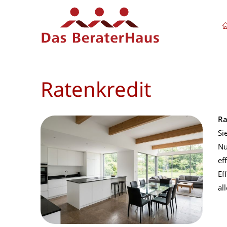
Ratenkredit
Ra
Si
Nu
ef
Ef
al